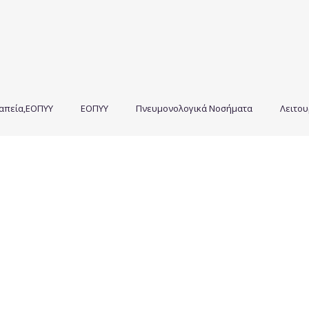
απεία,ΕΟΠΥΥ
ΕΟΠΥΥ
Πνευμονολογικά Νοσήματα
Λειτου
πνευμονολόγος στο σπίτι,γιατρός στο σπίτι,κατοικον ιατρική επισκεψη,SOS ιατροί,home
care,ygeiastospiti,doctoranytime,πνευμονολόγοι εοπυυ
λήρης οδηγός