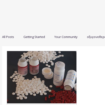
All Posts
Getting Started
Your Community
οξυγονοθερ
υγεία,πνευμονολογία,αναπνευστικό
Πνευμονική Ίνωση|Π