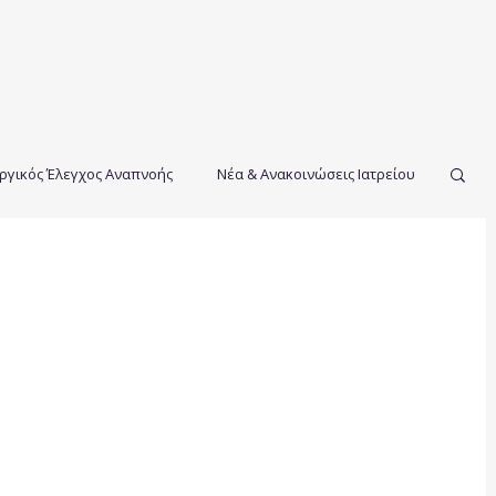
ργικός Έλεγχος Αναπνοής
Νέα & Ανακοινώσεις Ιατρείου