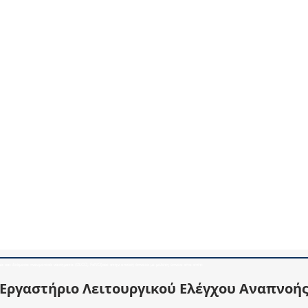
α και διάμεσα πνευμονικά νοσήματα (DLCO, FeNO)και στην υπνική άπνοια με μελετη ύπνου στο σπίτι
Εργαστήριο Λειτουργικού Ελέγχου Αναπνοή