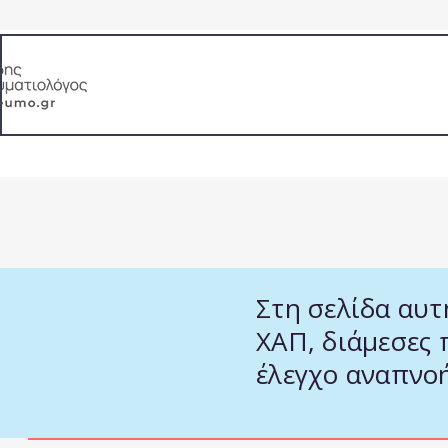
Αρχική
Ο ιατρός
Η φιλοσοφί
Εξειδίκευση: ΧΑΠ, Άσθμα, Λειτουργικός έλεγχ
Στη σελίδα αυτ
ΧΑΠ, διάμεσες 
έλεγχο αναπνοή