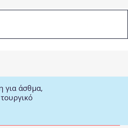
μέρωση
Για ασθενείς
Ραντεβού/Επικοινωνία
η για άσθμα,
ιτουργικό