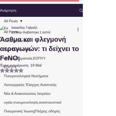
Ανάρτηση
All Posts
Ισαακίδης Γαβριήλ
All Posts
23 Μαρ
διαβάστηκε 1 λεπτά
Άσθμα και φλεγμονή
Getting Started
αεραγωγών: τι δείχνει το
Your Community
FeNO;
οξυγονοθεραπεία,ΕΟΠΥΥ
Έγινε ενημέρωση:
19 Μαΐ
ΕΟΠΥΥ
Βαθμολογήθηκε με NaN από 5 αστέρια.
Πνευμονολογικά Νοσήματα
Λειτουργικός Έλεγχος Αναπνοής
Νέα & Ανακοινώσεις Ιατρείου
υγεία,πνευμονολογία,αναπνευστικό
Πνευμονική Ίνωση|Πλήρης οδηγός