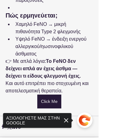
παροξύνσεις
Πώς ερμηνεύεται;
Χαμηλό FeNO → μικρή 
πιθανότητα Type 2 φλεγμονής
Υψηλό FeNO → ένδειξη ενεργού 
αλλεργικού/ηωσινοφιλικού 
άσθματος
👉 Με απλά λόγια:
Το FeNO δεν 
δείχνει απλά αν έχεις άσθμα — 
δείχνει τι είδους φλεγμονή έχεις.
Και αυτό επιτρέπει πιο στοχευμένη και 
αποτελεσματική θεραπεία.
Click Me
ΑΞΙΟΛΟΓΗΣΤΕ ΜΑΣ ΣΤΗΝ
GOOGLE