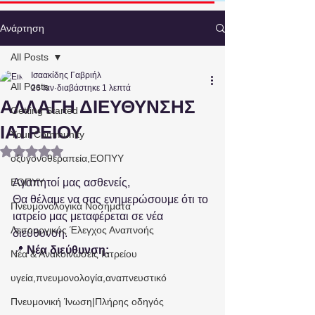
Ανάρτηση
All Posts
Ισαακίδης Γαβριήλ
All Posts
26 Ιαν
διαβάστηκε 1 λεπτά
ΑΛΛΑΓΗ ΔΙΕΥΘΥΝΣΗΣ
Getting Started
ΙΑΤΡΕΙΟΥ
Your Community
Βαθμολογήθηκε με NaN από 5 αστέρια.
οξυγονοθεραπεία,ΕΟΠΥΥ
ΕΟΠΥΥ
Αγαπητοί μας ασθενείς,
Θα θέλαμε να σας ενημερώσουμε ότι το 
Πνευμονολογικά Νοσήματα
ιατρείο μας μεταφέρεται σε νέα 
Λειτουργικός Έλεγχος Αναπνοής
διεύθυνση.
📍 
Νέα διεύθυνση:
Νέα & Ανακοινώσεις Ιατρείου
υγεία,πνευμονολογία,αναπνευστικό
Πνευμονική Ίνωση|Πλήρης οδηγός