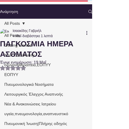
Ανάρτηση
All Posts
Ισαακίδης Γαβριήλ
All Posts
4 Μαΐ
διαβάστηκε 1 λεπτά
ΠΑΓΚΟΣΜΙΑ ΗΜΕΡΑ
Getting Started
ΑΣΘΜΑΤΟΣ
Your Community
Έγινε ενημέρωση:
19 Μαΐ
οξυγονοθεραπεία,ΕΟΠΥΥ
Βαθμολογήθηκε με NaN από 5 αστέρια.
ΕΟΠΥΥ
Πνευμονολογικά Νοσήματα
Λειτουργικός Έλεγχος Αναπνοής
Νέα & Ανακοινώσεις Ιατρείου
υγεία,πνευμονολογία,αναπνευστικό
Πνευμονική Ίνωση|Πλήρης οδηγός