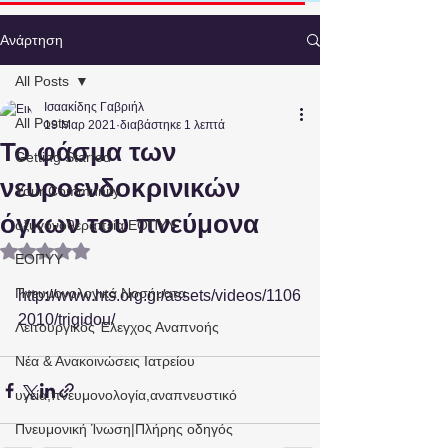
Ανάρτηση
All Posts
Ισαακίδης Γαβριήλ
All Posts
19 Μαρ 2021
διαβάστηκε 1 λεπτά
To φάσμα των
Getting Started
νευροενδοκρινικών
Your Community
όγκων του πνεύμονα
οξυγονοθεραπεία,ΕΟΠΥΥ
Βαθμολογήθηκε με NaN από 5 αστέρια.
ΕΟΠΥΥ
Πνευμονολογικά Νοσήματα
http://www.hts.org.gr/assets/videos/1106
2010/trigidou/
Λειτουργικός Έλεγχος Αναπνοής
Νέα & Ανακοινώσεις Ιατρείου
υγεία,πνευμονολογία,αναπνευστικό
Πνευμονική Ίνωση|Πλήρης οδηγός