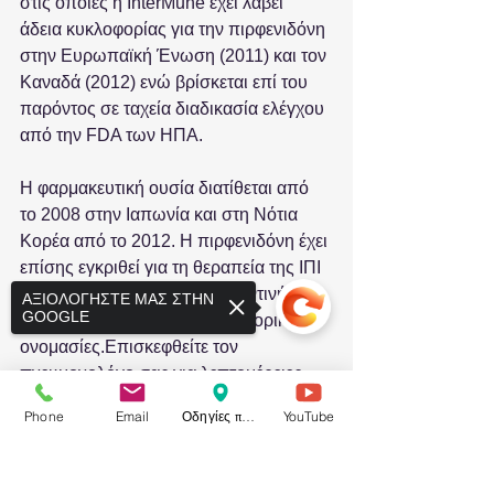
στις οποίες η InterMune έχει λάβει 
άδεια κυκλοφορίας για την πιρφενιδόνη 
στην Ευρωπαϊκή Ένωση (2011) και τον 
Καναδά (2012) ενώ βρίσκεται επί του 
παρόντος σε ταχεία διαδικασία ελέγχου 
από την FDA των ΗΠΑ. 
Η φαρμακευτική ουσία διατίθεται από 
το 2008 στην Ιαπωνία και στη Νότια 
Κορέα από το 2012. Η πιρφενιδόνη έχει 
επίσης εγκριθεί για τη θεραπεία της ΙΠΙ 
στην Κίνα, την Ινδία, την Αργεντινή και 
ΑΞΙΟΛΟΓΗΣΤΕ ΜΑΣ ΣΤΗΝ
GOOGLE
το Μεξικό με διαφορετικές εμπορικές 
ονομασίες.Επισκεφθείτε τον 
πνευμονολόγο σας για λεπτομέρειες
#πιρφενιδόνη
Phone
Email
Οδηγίες προς το ιατρείο
YouTube
#ιδιοπαθήςπνευμονικήίνωση
Sorry, the checkout page does not