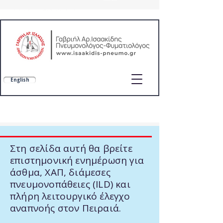
Πνευμονολόγος-Φυματιολόγος
πνευμονολόγος στο σπίτι,γιατρός στο σπίτι,κατοικον ιατρική επισκεψη,SOS ιατροί,home care,ygeiastospiti,doctoranytime,πνευμονολόγοι εοπυυ
English
Γαβριήλ Αρ. Ισαακίδης
Εξειδίκευση σε ΧΑΠ, άσθμα, διάμεσα πνευμονικά νοσήματα και λειτουργικό έλεγχο αναπνοής (DLCO, FeNO)
Εξειδίκευση: ΧΑΠ, Άσθμα, Λειτουργικός έλεγχος αναπνοής (DLCO, FeNO)
Στη σελίδα αυτή θα βρείτε
επιστημονική ενημέρωση για
άσθμα, ΧΑΠ, διάμεσες
πνευμονοπάθειες (ILD) και
πλήρη λειτουργικό έλεγχο
αναπνοής στον Πειραιά.