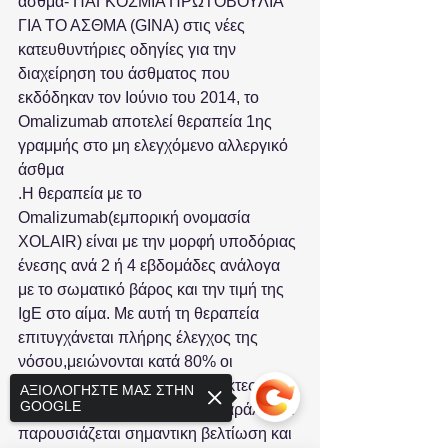
άσθμα- ΠΑΓΚΟΣΜΙΑ ΠΡΩΤΟΒΟΥΛΙΑ 
ΓΙΑ ΤΟ ΑΣΘΜΑ (GINA) στις νέες 
κατευθυντήριες οδηγίες για την 
διαχείρηση του άσθματος που 
εκδόδηκαν τον Ιούνιο του 2014, το 
Omalizumab αποτελεί θεραπεία 1ης 
γραμμής στο μη ελεγχόμενο αλλεργικό 
άσθμα 
.Η θεραπεία με το 
Omalizumab(εμπορική ονομασία 
XOLAIR) είναι με την μορφή υποδόριας 
ένεσης ανά 2 ή 4 εβδομάδες ανάλογα 
με το σωματικό βάρος και την τιμή της 
IgE στο αίμα. Με αυτή τη θεραπεία 
επιτυγχάνεται πλήρης έλεγχος της 
νόσου,μειώνονται κατά 80% οι 
ασθματικές κρίσεις και οι έκτακτες 
ΑΞΙΟΛΟΓΗΣΤΕ ΜΑΣ ΣΤΗΝ
GOOGLE
επισκέψεις σε ιατρούς, ενώ παράλληλα 
παρουσιάζεται σημαντικη βελτίωση και 