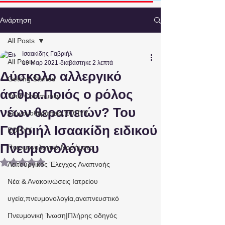
Ανάρτηση
All Posts
Ισαακίδης Γαβριήλ
All Posts
19 Μαρ 2021
διαβάστηκε 2 λεπτά
Δύσκολο αλλεργικό
Getting Started
άσθμα.Ποιός ο ρόλος
Your Community
νέων θεραπειών? Του
οξυγονοθεραπεία,ΕΟΠΥΥ
Γαβριήλ Ισαακίδη ειδικού
ΕΟΠΥΥ
Πνευμονολόγου
Πνευμονολογικά Νοσήματα
Βαθμολογήθηκε με NaN από 5 αστέρια.
Λειτουργικός Έλεγχος Αναπνοής
Νέα & Ανακοινώσεις Ιατρείου
υγεία,πνευμονολογία,αναπνευστικό
Πνευμονική Ίνωση|Πλήρης οδηγός