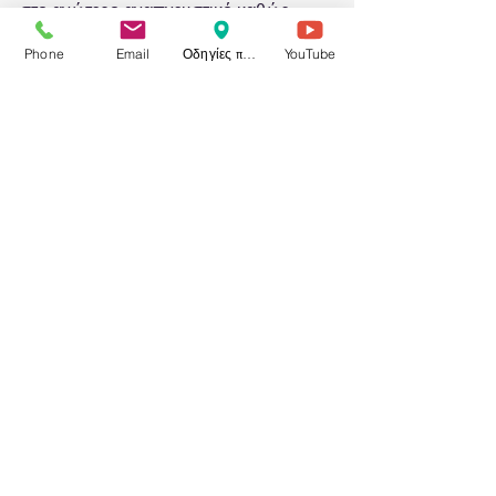
στο ανώτερο αναπνευστικό καθώς 
θεραπεύεται τόσο ρινίτιδα όσο καιοι 
Phone
Email
Οδηγίες προς το ιατρείο
YouTube
πολύποδες , ώστε ο ασθενής να μπορεί 
να αναπνέει και να μυρίζει ξανά.
Sorry, the checkout page does not
support sharing
Copied to clipboard
Εμφάνιση όλων
Πρόσφατες αναρτήσεις