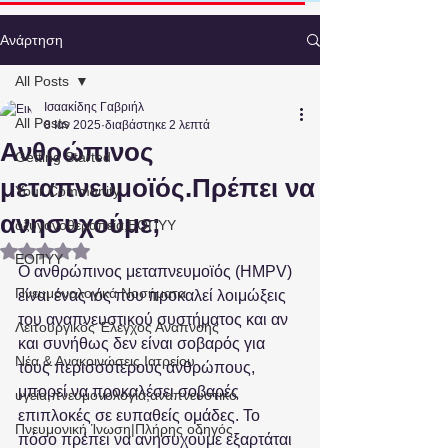
Ανάρτηση
All Posts
Ισαακίδης Γαβριήλ
All Posts
8 Ιαν 2025
διαβάστηκε 2 λεπτά
Ανθρώπινος
Getting Started
μεταπνευμοϊός.Πρέπει να
Your Community
ανησυχούμε;
οξυγονοθεραπεία,ΕΟΠΥΥ
Βαθμολογήθηκε με NaN από 5 αστέρια.
ΕΟΠΥΥ
Ο ανθρώπινος μεταπνευμοϊός (HMPV) 
Πνευμονολογικά Νοσήματα
είναι ένας ιός που προκαλεί λοιμώξεις 
του αναπνευστικού συστήματος και αν 
Λειτουργικός Έλεγχος Αναπνοής
και συνήθως δεν είναι σοβαρός για 
Νέα & Ανακοινώσεις Ιατρείου
τους περισσότερους ανθρώπους, 
μπορεί να προκαλέσει σοβαρές 
υγεία,πνευμονολογία,αναπνευστικό
επιπλοκές σε ευπαθείς ομάδες. Το 
Πνευμονική Ίνωση|Πλήρης οδηγός
πόσο πρέπει να ανησυχούμε εξαρτάται 