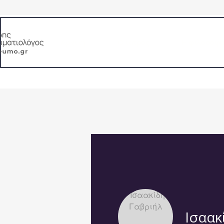
Αρχική
Ο ιατρός
Η φιλοσοφί
Εξειδίκευση: ΧΑΠ, Άσθμα, Λειτουργικός έλεγχ
Ισαακ