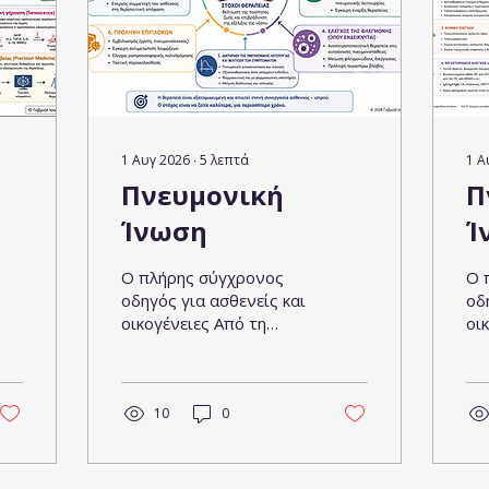
1 Αυγ 2026
∙
5
λεπτά
1 Α
Πνευμονική
Π
Ίνωση
Ί
Ο πλήρης σύγχρονος
Ο 
οδηγός για ασθενείς και
οδ
οικογένειες Από τη
οι
διάγνωση έως τις
δι
θεραπείες του σήμερα
θε
και του αύριο μερος Δ
κα
κεφάλαιο 7 Οι στόχοι
10
0
Κεφά
της θεραπείας κεφάλαιο
τω
8 Οι διαθέσιμες σήμερα
πν
φαρμακευτικές
Κε