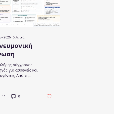
υγ 2026
∙
5
λεπτά
νευμονική
νωση
πλήρης σύγχρονος
ηγός για ασθενείς και
κογένειες Από τη
άγνωση έως τις
ραπείες του σήμερα
ι του αύριο μερος Γ
λαιο 5 Διάγνωση
11
0
ν ινοποιών διάμεσων
ευμονοπαθειών
φάλαιο 6