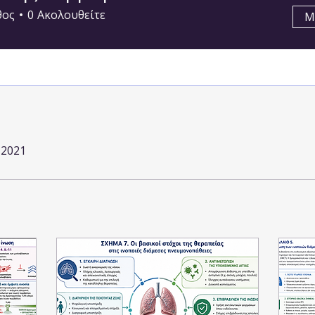
θος
0
Ακολουθείτε
Μ
πνευμονολόγος στο σπίτι,γιατρός στο σπίτι,κατοικον ιατρική επισκεψη,SOS ιατροί,home
care,ygeiastospiti,doctoranytime,πνευμονολόγοι εοπυυ
 2021