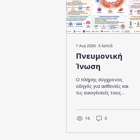
1 Αυγ 2026
∙
5
λεπτά
Πνευμονική
Ίνωση
Ο πλήρης σύγχρονος
οδηγός για ασθενείς και
τις οικογένειές τους
Από τη διάγνωση έως
τις θεραπείες του
σήμερα και τις ελπίδες
του αύριο Μέρος Ε
16
0
κεφάλαιο 9 Οι
θεραπείες του αύριο
κεφάλαιο 10 Επίλογος