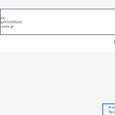
Home
The doctor
General
Εξειδίκευση: ΧΑΠ, Άσθμα, Λειτουργικός έλεγχ
Η υ
Τα 