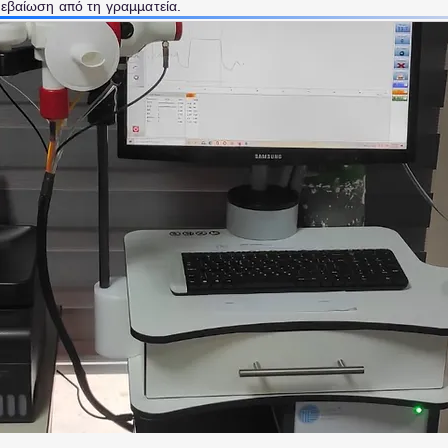
βεβαίωση από τη γραμματεία.
pulmonologist at home, doctor at home,
home medical visit, SOS doctors, home care,
ygeiastospiti, doctoranytime, pulmonologists
eopy