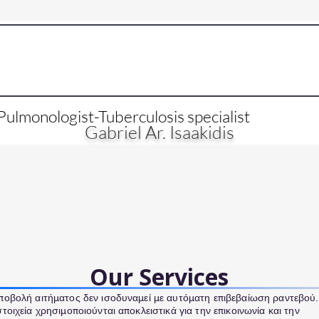
Medical services
Blog-Update
Book On
ος αναπνοής (DLCO, FeNO)
Pulmonologist-Tuberculosis specialist
Εξειδίκευση σε ΧΑΠ, άσθμα, διάμεσα πνευμονικά νοσήματα και λειτουργικό έλεγχο αναπνοής (DLCO, FeNO)
Gabriel Ar. Isaakidis
Our Services
ποβολή αιτήματος δεν ισοδυναμεί με αυτόματη επιβεβαίωση ραντεβού.
στοιχεία χρησιμοποιούνται αποκλειστικά για την επικοινωνία και την