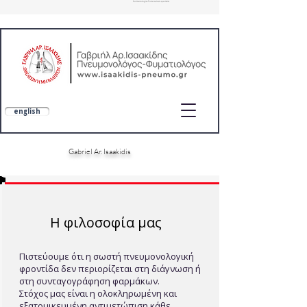
Pulmonologist-Tuberculosis specialist
pulmonologist at home, doctor at home, home medical visit, SOS doctors, home care, ygeiastospiti, doctoranytime, pulmonologists eopy
english
Gabriel Ar. Isaakidis
Εξειδίκευση σε ΧΑΠ, άσθμα, διάμεσα πνευμονικά νοσήματα και λειτουργικό έλεγχο αναπνοής (DLCO, FeNO)
Εξειδίκευση: ΧΑΠ, Άσθμα, Λειτουργικός έλεγχος αναπνοής (DLCO, FeNO)
Η φιλοσοφία μας
Πιστεύουμε ότι η σωστή πνευμονολογική
φροντίδα δεν περιορίζεται στη διάγνωση ή
στη συνταγογράφηση φαρμάκων.
Στόχος μας είναι η ολοκληρωμένη και
εξατομικευμένη αντιμετώπιση κάθε