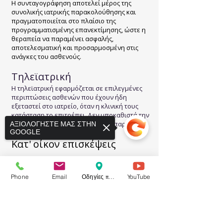
Η συνταγογράφηση αποτελεί μέρος της
συνολικής ιατρικής παρακολούθησης και
πραγματοποιείται στο πλαίσιο της
προγραμματισμένης επανεκτίμησης, ώστε η
θεραπεία να παραμένει ασφαλής,
αποτελεσματική και προσαρμοσμένη στις
ανάγκες του ασθενούς.
Τηλεϊατρική
Η τηλεϊατρική εφαρμόζεται σε επιλεγμένες
περιπτώσεις ασθενών που έχουν ήδη
εξεταστεί στο ιατρείο, όταν η κλινική τους
κατάσταση το επιτρέπει. Δεν υποκαθιστά την
κλινική εξέταση όταν αυτή είναι απαραίτητη.
ΑΞΙΟΛΟΓΗΣΤΕ ΜΑΣ ΣΤΗΝ
GOOGLE
Κατ' οίκον επισκέψεις
Κατ' οίκον επισκέψεις πραγματοποιούνται
όταν υπάρχει ιατρική ένδειξη ή αδυναμία
Phone
Email
Οδηγίες προς το ιατρείο
YouTube
μετακίνησης του ασθενούς και κατόπιν
συνεννόησης.
Sorry, the checkout page does not
support sharing
Copied to clipboard