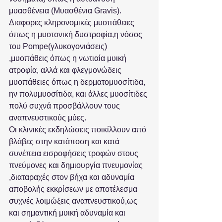
μυασθένεια (Μυασθένια Gravis).
Διαφορες κληρονομικές μυοπάθειες 
όπως η μυοτονική δυστροφία,η νόσος 
του Pompe(γλυκογονιάσεις) 
,μυοπάθεις όπως η νωτιαία μυική 
ατροφία, αλλά και φλεγμονώδεις 
μυοπάθειες όπως η δερματομυοσίτιδα, 
ην πολυμυοσίτιδα, και άλλες μυοσίτιδες 
πολύ συχνά προσβάλλουν τους 
αναπνευστικούς μύες.
Οι κλινικές εκδηλώσεις ποικίλλουν από 
βλάβες στην κατάποση και κατά 
συνέπεια εισροφήσεις τροφών στους 
πνεύμονες και δημιουργία πνευμονίας 
,διαταραχές στον βήχα και αδυναμία 
αποβολής εκκρίσεων με αποτέλεσμα 
συχνές λοιμώξεις αναπνευστικού,ως 
και σημαντική μυική αδυναμία και 