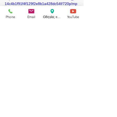
14c4b1f91f4f129f2e8b1a428dc54f/720p/mp
4/file.mp4
Phone
Email
Οδηγίες προς το ιατρείο
YouTube
Sorry, the checkout page does not
support sharing
Copied to clipboard
Είναι πολύ σημαντική η διερεύνηση 
τέτοιων καταστάσεων  έγκαιρα με τα 
πρώτα συμπτώματα 
(δύσπνοια,αλλαγές στον βήχα  και στην 
κατάποση, εμφάνιση υπνικής άπνοιας 
σε μη παχύσαρκο άτομο) γιατι 
απαιτείται συνεργασία ομάδας 
επιστημόνων υγείας          (νευρολόγου-
πνευμονολόγου-φυσιάτρου -ΩΡΛ- 
νοσηλευτή-φυσιοθεραπευτή-φροντιστή) 
           για την καλύτερη φροντίδα του 
ασθενή.