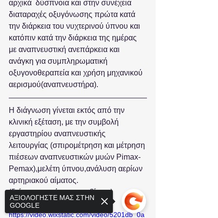
αρχικά  δύσπνοια και στην συνέχεια 
διαταραχές οξυγόνωσης πρώτα κατά 
την διάρκεια του νυχτερινού ύπνου και 
κατόπιν κατά την διάρκεια της ημέρας 
με αναπνευστική ανεπάρκεια και 
ανάγκη για συμπληρωματική 
οξυγονοθεραπεία και χρήση μηχανικού 
αερισμού(αναπνευστήρα). 
Η διάγνωση γίνεται εκτός από την 
κλινική εξέταση, με την συμβολή 
εργαστηρίου αναπνευστικής 
λειτουργίας (σπιρομέτρηση και μέτρηση 
πιέσεων αναπνευστικών μυών Pimax-
Pemax),μελέτη ύπνου,ανάλυση αερίων 
αρτηριακού αίματος.
(δείτε περισσότερα στο βίντεο)
ΑΞΙΟΛΟΓΗΣΤΕ ΜΑΣ ΣΤΗΝ
GOOGLE
https://video.wixstatic.com/video/5201db_0a