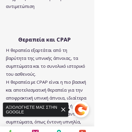
αντιμετώπιση
Θεραπεία και CPAP
Η θεραπεία εξαρτάται από τη
βαρύτητα της υπνικής άπνοιας, τα
συμπτώματα και το συνολικό ιστορικό
του ασθενούς.
Η θεραπεία με CPAP είναι η πιο βασική
και αποτελεσματική θεραπεία για την
αποφρακτική υπνική άπνοια, ιδιαίτερα
όταν η διαταραχή είναι μέτρια ή
ΑΞΙΟΛΟΓΗΣΤΕ ΜΑΣ ΣΤΗΝ
GOOGLE
σοβαρή ή όταν υπάρχουν σημαντικά
συμπτώματα, όπως έντονη υπνηλία,
κόπωση, υπέρταση ή καρδιαγγειακός