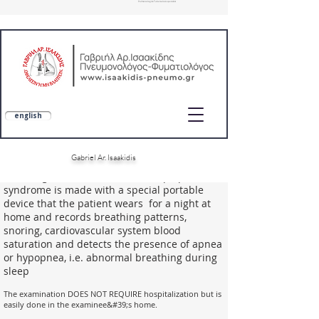
Pulmonologist-Tuberculosis specialist
pulmonologist at home, doctor at home, home medical visit, SOS doctors, home care, ygeiastospiti, doctoranytime, pulmonologists eopy
english
Gabriel Ar. Isaakidis
Εξειδίκευση σε ΧΑΠ, άσθμα, διάμεσα πνευμονικά νοσήματα και λειτουργικό έλεγχο αναπνοής (DLCO, FeNO)
The diagnosis of obstructive sleep apnea
Εξειδίκευση: ΧΑΠ, Άσθμα, Λειτουργικός έλεγχος αναπνοής (DLCO, FeNO)
syndrome is made with a special portable
device that the patient wears for a night at
home and records breathing patterns,
snoring, cardiovascular system blood
saturation and detects the presence of apnea
or hypopnea, i.e. abnormal breathing during
sleep
The examination DOES NOT REQUIRE hospitalization but is
easily done in the examinee&#39;s home.