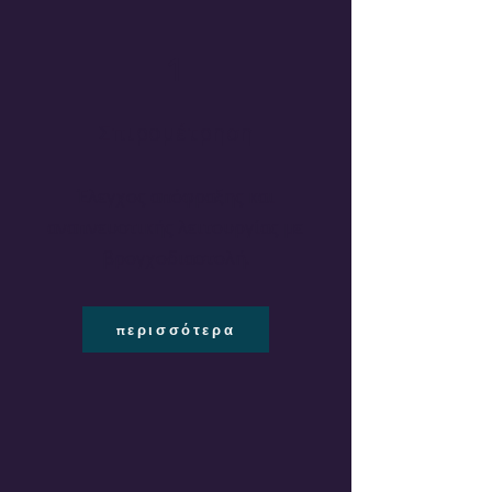
1
Σπιρομέτρηση
Έλεγχος απόφραξης και
αναπνευστικής λειτουργίας με
βρογχοδιαστολή.
περισσότερα