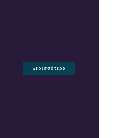
2
DLCO / Διάχυση
Αξιολόγηση εμφυσήματος και
ανταλλαγής αερίων.
περισσότερα
3
Μικροί Αεραγωγοί