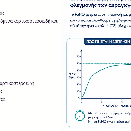
ος.
όμενα κορτικοστεροειδή και
πνευμονολόγος στο σπίτι,γιατρός στο σπίτι,κατοικον ιατρική επισκεψη,SOS ιατροί,home
care,ygeiastospiti,doctoranytime,πνευμονολόγοι εοπυυ
κορτικοστεροειδή
ής
τες