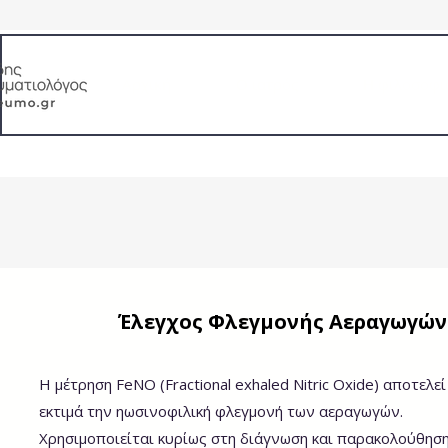
Αρχική
Ο ιατρός
Η φιλοσοφί
Εξειδίκευση: ΧΑΠ, Άσθμα, Λειτουργικός έλεγχ
Έλεγχος Φλεγμονής Αεραγωγών
Η μέτρηση FeNO (Fractional exhaled Nitric Oxide) αποτελε
εκτιμά την ηωσινοφιλική φλεγμονή των αεραγωγών.
Χρησιμοποιείται κυρίως στη διάγνωση και παρακολούθησ