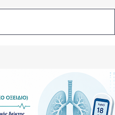
μέρωση
Για ασθενείς
Ραντεβού/Επικοινωνία