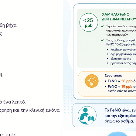
δη βήχα
ς
ι
ό ένα λεπτό.
ηση και την κλινική εικόνα.
ις τιμές