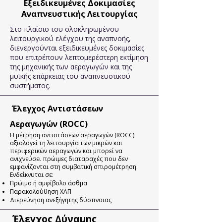
Εξειδικευμένες Δοκιμασίες
Αναπνευστικής Λειτουργίας
Στο πλαίσιο του ολοκληρωμένου
λειτουργικού ελέγχου της αναπνοής,
διενεργούνται εξειδικευμένες δοκιμασίες
που επιτρέπουν λεπτομερέστερη εκτίμηση
της μηχανικής των αεραγωγών και της
μυϊκής επάρκειας του αναπνευστικού
συστήματος.
Έλεγχος Αντιστάσεων
Αεραγωγών (ROCC)
Η μέτρηση αντιστάσεων αεραγωγών (ROCC)
αξιολογεί τη λειτουργία των μικρών και
περιφερικών αεραγωγών και μπορεί να
ανιχνεύσει πρώιμες διαταραχές που δεν
εμφανίζονται στη συμβατική σπιρομέτρηση.
Ενδείκνυται σε:
Πρώιμο ή αμφίβολο άσθμα
Παρακολούθηση ΧΑΠ
Διερεύνηση ανεξήγητης δύσπνοιας
Έλεγχος Δύναμης