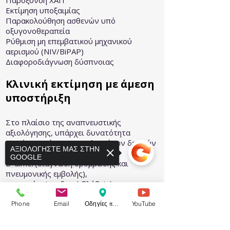
Παρόξυνση ΧΑΠ
Εκτίμηση υποξαιμίας
Παρακολούθηση ασθενών υπό
οξυγονοθεραπεία
Ρύθμιση μη επεμβατικού μηχανικού
αερισμού (NIV/BiPAP)
Διαφοροδιάγνωση δύσπνοιας
Κλινική εκτίμηση με άμεση
υποστήριξη
Στο πλαίσιο της αναπνευστικής
αξιολόγησης, υπάρχει δυνατότητα
επιτόπιας μέτρησης επιλεγμένων δεικτών
ΑΞΙΟΛΟΓΗΣΤΕ ΜΑΣ ΣΤΗΝ
(point-of-care), όπως
GOOGLE
D-dimer(διάγνωση θρόμβωσης και
πνευμονικής εμβολής),
τροπονίνη(καρδιακή βλάβη) ή
BNP(καρδιακή ανεπάρκεια), CRP(οξεία ή
χρόνια φλεγμονή) όταν αυτό κρίνεται
Phone
Email
Οδηγίες προς το ιατρείο
YouTube
ιατρικά απαραίτητο.
Οι εξετάσεις αυτές διενεργούνται