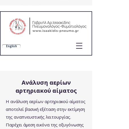
Πνευμονολόγος-Φυματιολόγος
πνευμονολόγος στο σπίτι,γιατρός στο σπίτι,κατοικον ιατρική επισκεψη,SOS ιατροί,home care,ygeiastospiti,doctoranytime,πνευμονολόγοι εοπυυ
English
Γαβριήλ Αρ. Ισαακίδης
Εξειδίκευση σε ΧΑΠ, άσθμα, διάμεσα πνευμονικά νοσήματα και λειτουργικό έλεγχο αναπνοής (DLCO, FeNO)
Εξειδίκευση: ΧΑΠ, Άσθμα, Λειτουργικός έλεγχος αναπνοής (DLCO, FeNO)
Ανάλυση αερίων
αρτηριακού αίματος
Η ανάλυση αερίων αρτηριακού αίματος
αποτελεί βασική εξέταση στην εκτίμηση
της αναπνευστικής λειτουργίας.
Παρέχει άμεση εικόνα της οξυγόνωσης