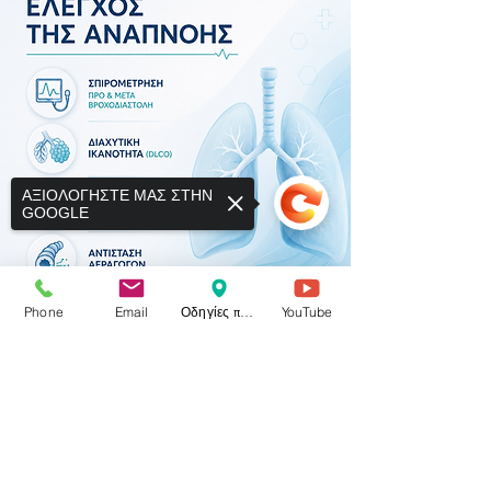
ΑΞΙΟΛΟΓΗΣΤΕ ΜΑΣ ΣΤΗΝ
GOOGLE
Phone
Email
Οδηγίες προς το ιατρείο
YouTube
Sorry, the checkout page does not
support sharing
Copied to clipboard
Λειτουργικός ΄έλεγχος αναπνοής
όπως συνηθίζεται να γράφεται
σε παραπεμπtικά του ΕΟΠΥΥ