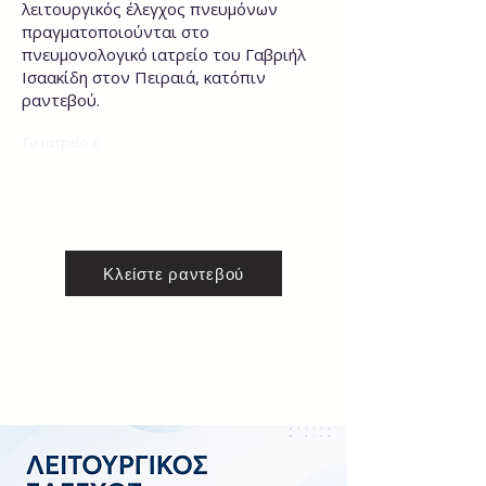
λειτουργικός έλεγχος πνευμόνων
πραγματοποιούνται στο
πνευμονολογικό ιατρείο του Γαβριήλ
Ισαακίδη στον Πειραιά, κατόπιν
ραντεβού.
Το ιατρείο ε
ξυπηρετεί ασθενείς από
Πειραιά
,
Αθήνα και την ευρύτερη Αττική
για έλεγχο
δύσπνοιας, άσθματος, ΧΑΠ και άλλων
πνευμονολογικών παθήσεων.
Κλείστε ραντεβού