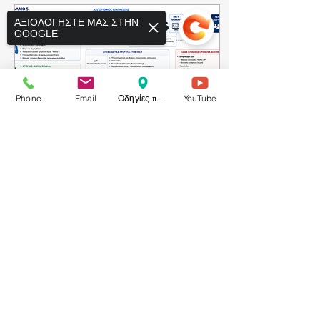
«Η τέχνη της θεραπείας
ΑΞΙΟΛΟΓΗΣΤΕ ΜΑΣ ΣΤΗΝ
προέρχεται από τη φύση·
GOOGLE
ο ιατρός είναι εκείνος που
την υπηρετεί.» ΚΕΦΑΛΑΙΟ
7 Οι στόχοι της θεραπείας
Η θεραπεία των ινοποιών
διάμεσων
Phone
Email
Οδηγίες προς το ιατρείο
YouTube
πνευμονοπαθειών δεν
είναι ίδια για όλους τους...
Sorry, the checkout page does not
support sharing
Copied to clipboard
1 Αυγ 2026
∙
5
λεπτά
Πνευμονική Ίνωση
Ο πλήρης σύγχρονος
οδηγός για ασθενείς και
οικογένειες Από τη
διάγνωση έως τις
θεραπείες του σήμερα και
του αύριο μερος Γ
Κεφάλαιο 5 Διάγνωση