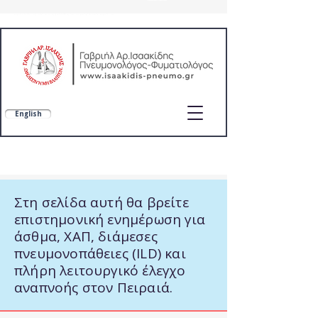
Πνευμονολόγος-Φυματιολόγος
πνευμονολόγος στο σπίτι,γιατρός στο σπίτι,κατοικον ιατρική επισκεψη,SOS ιατροί,home care,ygeiastospiti,doctoranytime,πνευμονολόγοι εοπυυ
English
Γαβριήλ Αρ. Ισαακίδης
Εξειδίκευση σε ΧΑΠ, άσθμα, διάμεσα πνευμονικά νοσήματα και λειτουργικό έλεγχο αναπνοής (DLCO, FeNO)
Εξειδίκευση: ΧΑΠ, Άσθμα, Λειτουργικός έλεγχος αναπνοής (DLCO, FeNO)
Στη σελίδα αυτή θα βρείτε
επιστημονική ενημέρωση για
άσθμα, ΧΑΠ, διάμεσες
πνευμονοπάθειες (ILD) και
πλήρη λειτουργικό έλεγχο
αναπνοής στον Πειραιά.