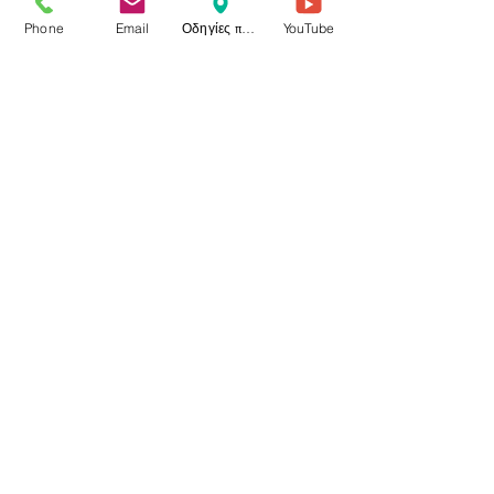
Phone
Email
Οδηγίες προς το ιατρείο
YouTube
Sorry, the checkout page does not
support sharing
Copied to clipboard