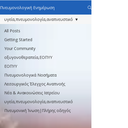
Πνευμονολογική Ενημέρωση
υγεία,πνευμονολογία,αναπνευστικό
All Posts
Getting Started
Your Community
οξυγονοθεραπεία,ΕΟΠΥΥ
ΕΟΠΥΥ
Πνευμονολογικά Νοσήματα
Λειτουργικός Έλεγχος Αναπνοής
Νέα & Ανακοινώσεις Ιατρείου
υγεία,πνευμονολογία,αναπνευστικό
Πνευμονική Ίνωση|Πλήρης οδηγός